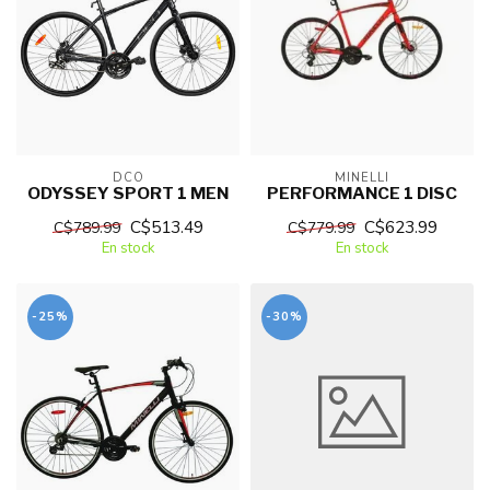
DCO
MINELLI
ODYSSEY SPORT 1 MEN
PERFORMANCE 1 DISC
C$513.49
C$623.99
C$789.99
C$779.99
En stock
En stock
-25%
-30%