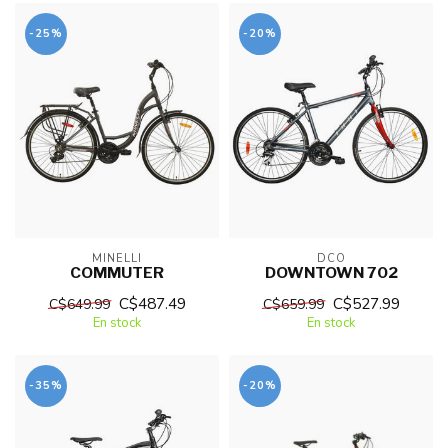
-25%
-20%
MINELLI
DCO
COMMUTER
DOWNTOWN 702
C$487.49
C$527.99
C$649.99
C$659.99
En stock
En stock
-35%
-20%