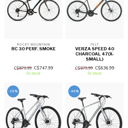
ROCKY MOUNTAIN
FELT
RC 30 PERF. SMOKE
VERZA SPEED 40
CHARCOAL 47(X-
SMALL)
C$747.99
C$636.99
C$879.99
C$979.99
En stock
En stock
-15%
-40%