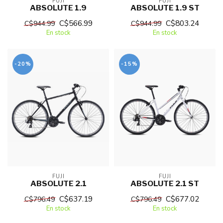
FUJI
FUJI
ABSOLUTE 1.9
ABSOLUTE 1.9 ST
C$566.99
C$803.24
C$944.99
C$944.99
En stock
En stock
-20%
-15%
FUJI
FUJI
ABSOLUTE 2.1
ABSOLUTE 2.1 ST
C$637.19
C$677.02
C$796.49
C$796.49
En stock
En stock