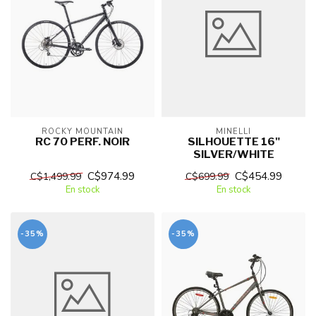
ROCKY MOUNTAIN
MINELLI
RC 70 PERF. NOIR
SILHOUETTE 16"
SILVER/WHITE
C$974.99
C$454.99
C$1,499.99
C$699.99
En stock
En stock
-35%
-35%