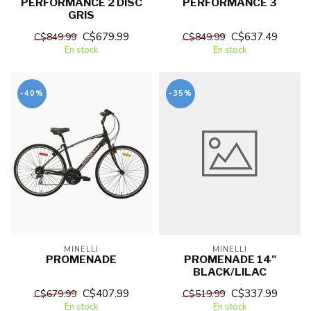
PERFORMANCE 2 DISC
PERFORMANCE 3
GRIS
C$679.99
C$637.49
C$849.99
C$849.99
En stock
En stock
-40%
-35%
MINELLI
MINELLI
PROMENADE
PROMENADE 14"
BLACK/LILAC
C$407.99
C$337.99
C$679.99
C$519.99
En stock
En stock