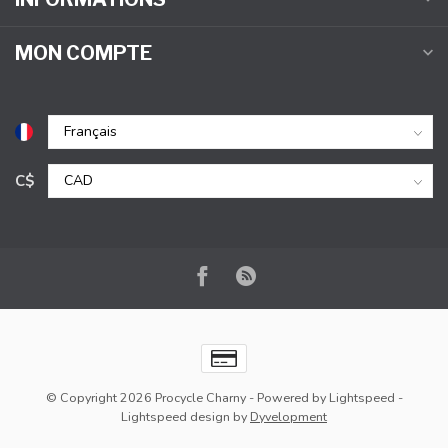
MON COMPTE
C$
© Copyright 2026 Procycle Charny
- Powered by
Lightspeed
-
Lightspeed design
by
Dyvelopment