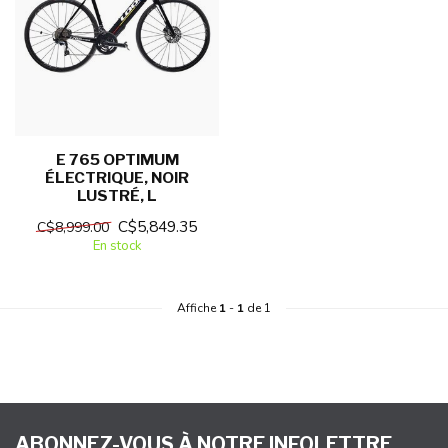
E 765 OPTIMUM
ÉLECTRIQUE, NOIR
LUSTRÉ, L
C$5,849.35
C$8,999.00
En stock
Affiche
1
-
1
de 1
ABONNEZ-VOUS À NOTRE INFOLETTRE