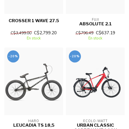
FUJI
CROSSER 1 WAVE 27.5
ABSOLUTE 2.1
C$2,799.20
C$637.19
C$3,499.00
C$796.49
En stock
En stock
-20%
-20%
HARO
ECOLO-WATT
LEUCADIA TS 18,5
URBAN CLASSIC