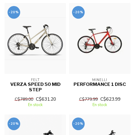
-20%
-20%
FELT
MINELLI
VERZA SPEED 50 MID
PERFORMANCE 1 DISC
STEP
C$631.20
C$623.99
C$789.00
C$779.99
En stock
En stock
-20%
-20%