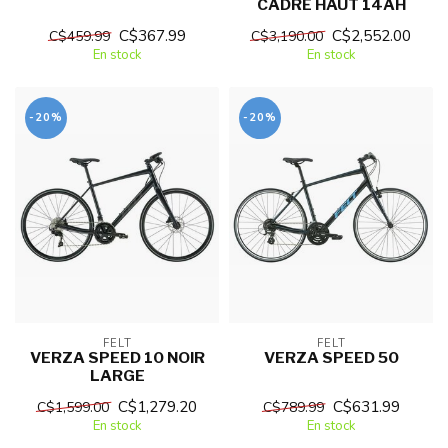
CADRE HAUT 14AH
C$367.99
C$2,552.00
C$459.99
C$3,190.00
En stock
En stock
-20%
-20%
FELT
FELT
VERZA SPEED 10 NOIR
VERZA SPEED 50
LARGE
C$1,279.20
C$631.99
C$1,599.00
C$789.99
En stock
En stock