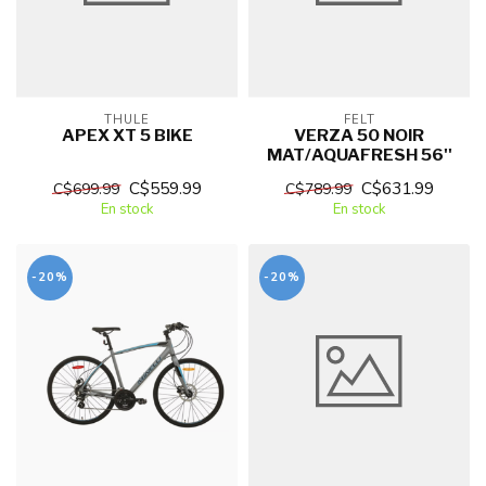
THULE
FELT
APEX XT 5 BIKE
VERZA 50 NOIR
MAT/AQUAFRESH 56''
C$559.99
C$631.99
C$699.99
C$789.99
En stock
En stock
-20%
-20%