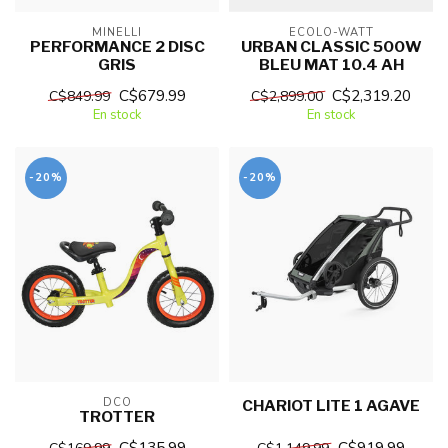
MINELLI
ECOLO-WATT
PERFORMANCE 2 DISC
URBAN CLASSIC 500W
GRIS
BLEU MAT 10.4 AH
C$679.99
C$2,319.20
C$849.99
C$2,899.00
En stock
En stock
-20%
-20%
DCO
CHARIOT LITE 1 AGAVE
TROTTER
C$135.99
C$919.99