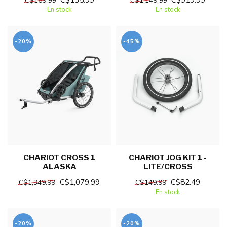
C$169.99
C$1,149.99
En stock
En stock
-20%
-45%
CHARIOT CROSS 1
CHARIOT JOG KIT 1 -
ALASKA
LITE/CROSS
C$1,079.99
C$82.49
C$1,349.99
C$149.99
En stock
-20%
-20%