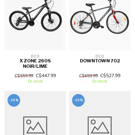
DCO
DCO
X ZONE 260S
DOWNTOWN 702
NOIR/LIME
C$447.99
C$527.99
C$559.99
C$659.99
En stock
En stock
-20%
-20%