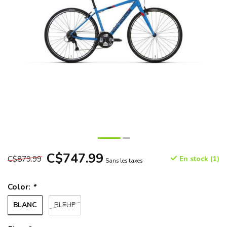
C$747.99
C$879.99
En stock (1)
Sans les taxes
Color:
*
BLANC
BLEUE