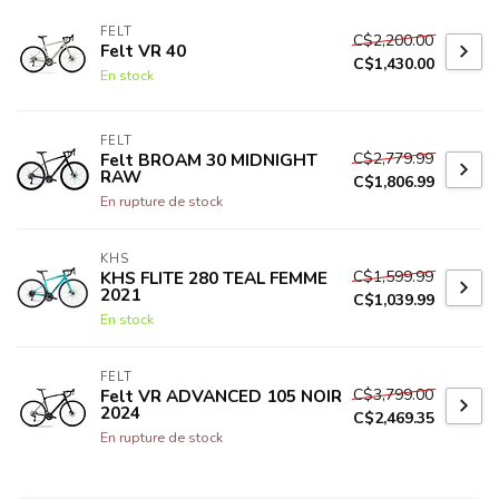
FELT
C$2,200.00
Felt VR 40
C$1,430.00
En stock
FELT
C$2,779.99
Felt BROAM 30 MIDNIGHT
RAW
C$1,806.99
En rupture de stock
KHS
C$1,599.99
KHS FLITE 280 TEAL FEMME
2021
C$1,039.99
En stock
FELT
C$3,799.00
Felt VR ADVANCED 105 NOIR
2024
C$2,469.35
En rupture de stock