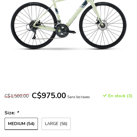
C$975.00
C$1,500.00
En stock (3)
Sans les taxes
Size:
*
MEDIUM (54)
LARGE (56)