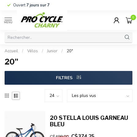
Ouvert
7 jours sur 7
0
MENU
Accueil
/
Vélos
/
Junior
/
20"
20"
FILTRES
20 STELLA LOUIS GARNEAU
BLEU
C$374.25
C$499.00