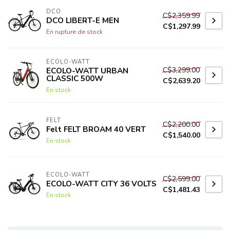
DCO
C$2,359.99
DCO LIBERT-E MEN
C$1,297.99
En rupture de stock
ECOLO-WATT
C$3,299.00
ECOLO-WATT URBAN
CLASSIC 500W
C$2,639.20
En stock
FELT
C$2,200.00
Felt FELT BROAM 40 VERT
C$1,540.00
En stock
ECOLO-WATT
C$2,599.00
ECOLO-WATT CITY 36 VOLTS
C$1,481.43
En stock