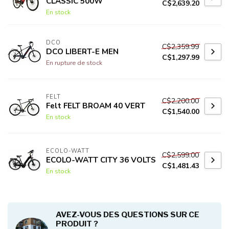
CLASSIC 500W
C$2,639.20
En stock
DCO
C$2,359.99
DCO LIBERT-E MEN
C$1,297.99
En rupture de stock
FELT
C$2,200.00
Felt FELT BROAM 40 VERT
C$1,540.00
En stock
ECOLO-WATT
C$2,599.00
ECOLO-WATT CITY 36 VOLTS
C$1,481.43
En stock
AVEZ-VOUS DES QUESTIONS SUR CE
PRODUIT ?