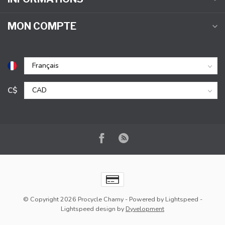
MON COMPTE
C$
© Copyright 2026 Procycle Charny
- Powered by
Lightspeed
-
Lightspeed design
by
Dyvelopment