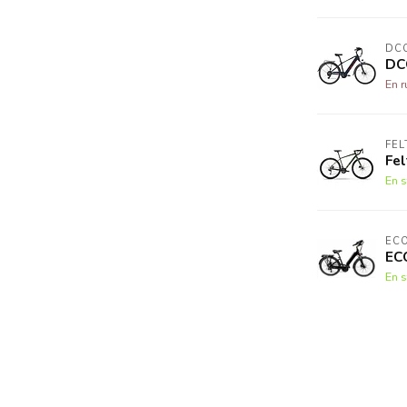
DC
DC
En r
FEL
Fe
En s
EC
EC
En s