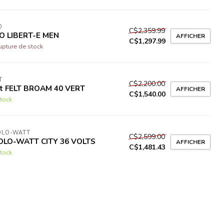
O
C$2,359.99
O LIBERT-E MEN
AFFICHER
C$1,297.99
upture de stock
T
C$2,200.00
lt FELT BROAM 40 VERT
AFFICHER
C$1,540.00
tock
OLO-WATT
C$2,599.00
OLO-WATT CITY 36 VOLTS
AFFICHER
C$1,481.43
tock