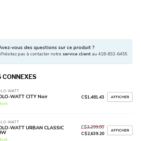
Avez-vous des questions sur ce produit ?
N'hésitez pas à contacter notre
service client
au 418-832-6455
S CONNEXES
OLO-WATT
OLO-WATT CITY Noir
C$1,481.43
AFFICHER
tock
OLO-WATT
C$3,299.00
OLO-WATT URBAN CLASSIC
AFFICHER
0W
C$2,639.20
tock