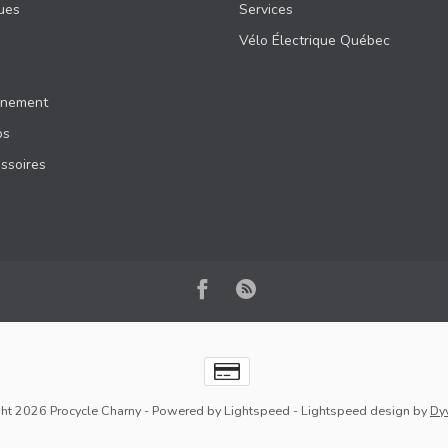
ques
Services
Vélo Électrique Québec
inement
os
essoires
ht 2026 Procycle Charny
- Powered by
Lightspeed
-
Lightspeed design
by
Dy