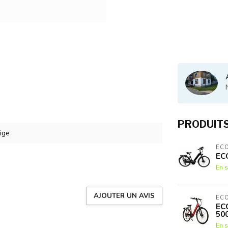
PRODUIT
ige
EC
EC
En s
AJOUTER UN AVIS
EC
EC
50
En s