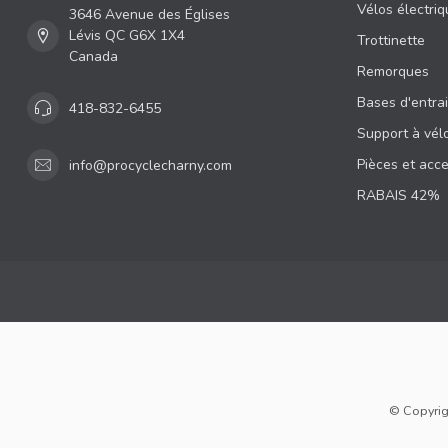
Vélos électri
3646 Avenue des Églises
Lévis QC G6X 1X4
Trottinette
Canada
Remorques
Bases d'entra
418-832-6455
Support à vél
Pièces et acc
info@procyclecharny.com
RABAIS 42%
© Copyrig