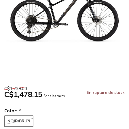
C$1,739.00
C$1,478.15
En rupture de stock
Sans les taxes
Color:
*
NOIR/BRUN