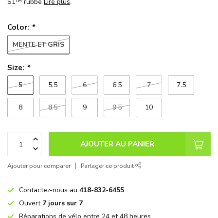
S1™ rubbe
Lire plus
.
Color:
*
MENTE ET GRIS
Size:
*
5
5.5
6
6.5
7
7.5
8
8.5
9
9.5
10
AJOUTER AU PANIER
Ajouter pour comparer
Partager ce produit
Contactez-nous au
418-832-6455
Ouvert
7 jours sur 7
Réparations de vélo entre 24 et 48 heures