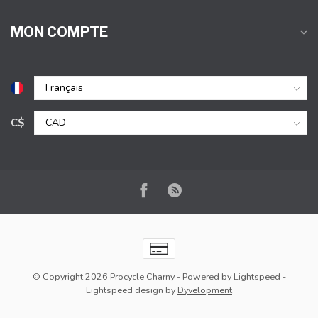
MON COMPTE
C$
© Copyright 2026 Procycle Charny
- Powered by
Lightspeed
-
Lightspeed design
by
Dyvelopment