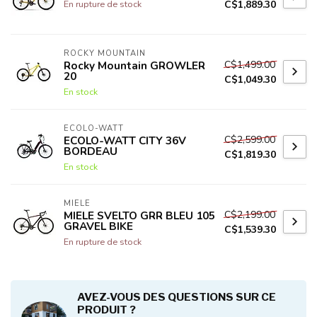
C$1,889.30
En rupture de stock
ROCKY MOUNTAIN
C$1,499.00
Rocky Mountain GROWLER
20
C$1,049.30
En stock
ECOLO-WATT
C$2,599.00
ECOLO-WATT CITY 36V
BORDEAU
C$1,819.30
En stock
MIELE
C$2,199.00
MIELE SVELTO GRR BLEU 105
GRAVEL BIKE
C$1,539.30
En rupture de stock
AVEZ-VOUS DES QUESTIONS SUR CE
PRODUIT ?