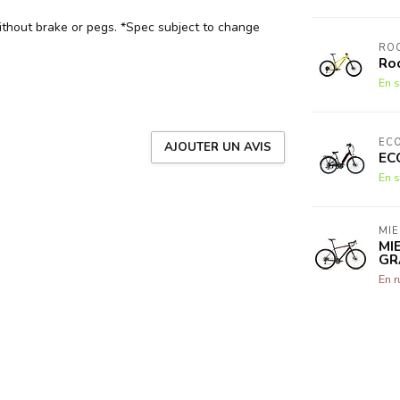
ithout brake or pegs. *Spec subject to change
RO
Ro
En s
EC
AJOUTER UN AVIS
EC
En s
MIE
MI
GR
En r