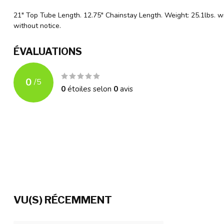
21" Top Tube Length. 12.75" Chainstay Length. Weight: 25.1lbs. w
without notice.
ÉVALUATIONS
0
/
5
0
étoiles selon
0
avis
VU(S) RÉCEMMENT