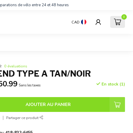
parations de vélo entre 24 et 48 heures
0
CAD
0 évaluations
END TYPE A TAN/NOIR
50.99
En stock (1)
Sans les taxes
AJOUTER AU PANIER
r
Partager ce produit
 au
418-832-6455