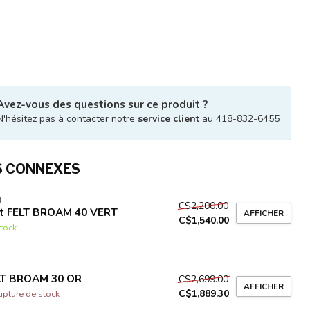
Avez-vous des questions sur ce produit ?
N'hésitez pas à contacter notre
service client
au 418-832-6455
S CONNEXES
T
C$2,200.00
lt FELT BROAM 40 VERT
AFFICHER
C$1,540.00
tock
LT BROAM 30 OR
C$2,699.00
AFFICHER
C$1,889.30
upture de stock