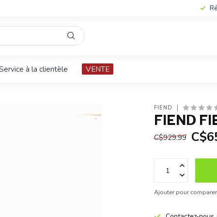
Ré
Service à la clientèle
VENTE
FIEND
FIEND FI
C$6
C$929.99
Ajouter pour compare
Contactez-nous