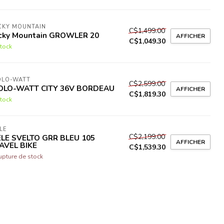
CKY MOUNTAIN
C$1,499.00
cky Mountain GROWLER 20
AFFICHER
C$1,049.30
tock
OLO-WATT
C$2,599.00
OLO-WATT CITY 36V BORDEAU
AFFICHER
C$1,819.30
tock
LE
C$2,199.00
ELE SVELTO GRR BLEU 105
AFFICHER
AVEL BIKE
C$1,539.30
upture de stock