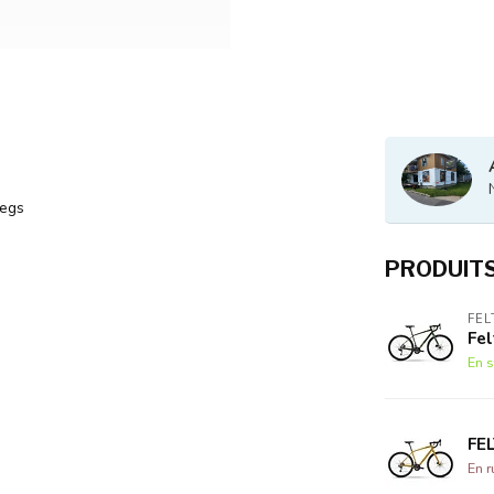
Legs
PRODUIT
FEL
Fe
En s
FE
En r