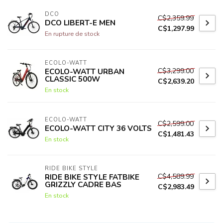
DCO
C$2,359.99
DCO LIBERT-E MEN
C$1,297.99
En rupture de stock
ECOLO-WATT
C$3,299.00
ECOLO-WATT URBAN
CLASSIC 500W
C$2,639.20
En stock
ECOLO-WATT
C$2,599.00
ECOLO-WATT CITY 36 VOLTS
C$1,481.43
En stock
RIDE BIKE STYLE
C$4,589.99
RIDE BIKE STYLE FATBIKE
GRIZZLY CADRE BAS
C$2,983.49
En stock