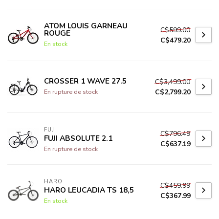
ATOM LOUIS GARNEAU
C$599.00
ROUGE
C$479.20
En stock
CROSSER 1 WAVE 27.5
C$3,499.00
C$2,799.20
En rupture de stock
FUJI
C$796.49
FUJI ABSOLUTE 2.1
C$637.19
En rupture de stock
HARO
C$459.99
HARO LEUCADIA TS 18,5
C$367.99
En stock